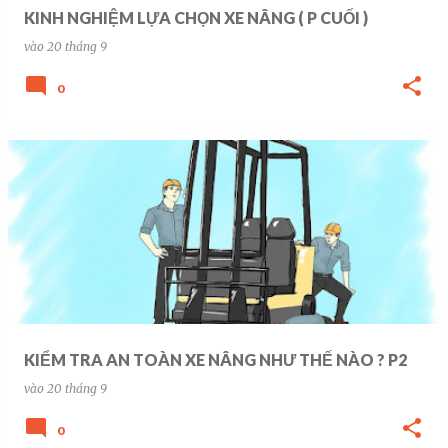
g
KINH NGHIỆM LỰA CHỌN XE NÂNG ( P CUỐI )
vào
20 tháng 9
0
KIỂM TRA AN TOÀN XE NÂNG NHƯ THẾ NÀO ? P2
vào
20 tháng 9
0