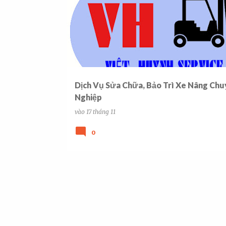
à
i
đ
ă
n
g
Dịch Vụ Sửa Chữa, Bảo Trì Xe Nâng Ch
Nghiệp
vào
17 tháng 11
0