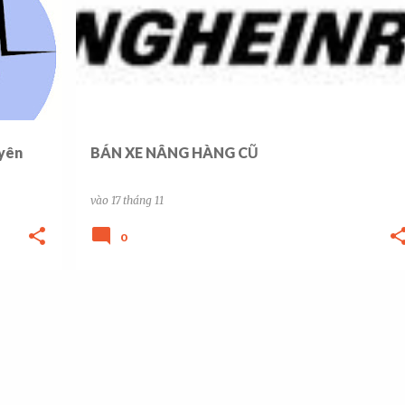
uyên
BÁN XE NÂNG HÀNG CŨ
vào
17 tháng 11
0